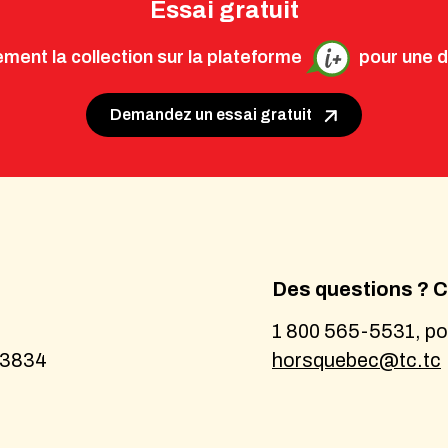
Essai gratuit
ment la collection sur la plateforme
pour une du
Demandez un essai gratuit
Des questions ? C
1 800 565-5531, po
-3834
horsquebec@tc.tc